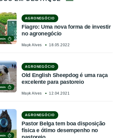
AGRONEGÓCIO
Fiagro: Uma nova forma de investir
no agronegócio
 min
Mayk Alves
18.05.2022
AGRONEGÓCIO
Old English Sheepdog é uma raça
excelente para pastoreio
 min
Mayk Alves
12.04.2021
AGRONEGÓCIO
Pastor Belga tem boa disposição
física e ótimo desempenho no
 min
pastoreio