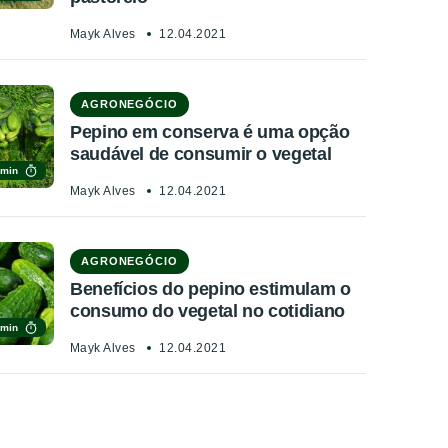
Mayk Alves
12.04.2021
AGRONEGÓCIO
Pepino em conserva é uma opção
saudável de consumir o vegetal
 min
Mayk Alves
12.04.2021
AGRONEGÓCIO
Benefícios do pepino estimulam o
consumo do vegetal no cotidiano
 min
Mayk Alves
12.04.2021