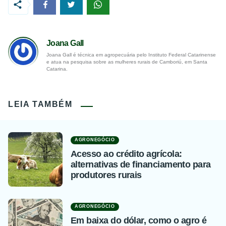
Joana Gall
Joana Gall é técnica em agropecuária pelo Instituto Federal Catarinense
e atua na pesquisa sobre as mulheres rurais de Camboriú, em Santa
Catarina.
LEIA TAMBÉM
AGRONEGÓCIO
Acesso ao crédito agrícola:
alternativas de financiamento para
produtores rurais
AGRONEGÓCIO
Em baixa do dólar, como o agro é