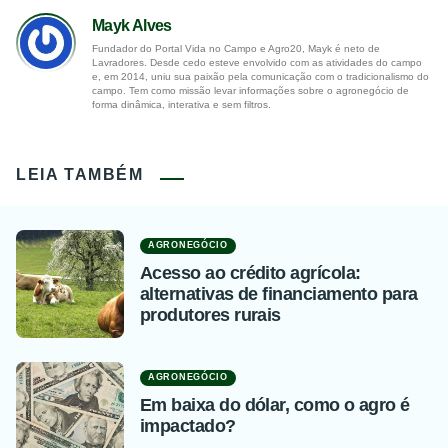
Mayk Alves
Fundador do Portal Vida no Campo e Agro20, Mayk é neto de
Lavradores. Desde cedo esteve envolvido com as atividades do campo
e, em 2014, uniu sua paixão pela comunicação com o tradicionalismo do
campo. Tem como missão levar informações sobre o agronegócio de
forma dinâmica, interativa e sem filtros.
LEIA TAMBÉM
AGRONEGÓCIO
Acesso ao crédito agrícola:
alternativas de financiamento para
produtores rurais
AGRONEGÓCIO
Em baixa do dólar, como o agro é
impactado?