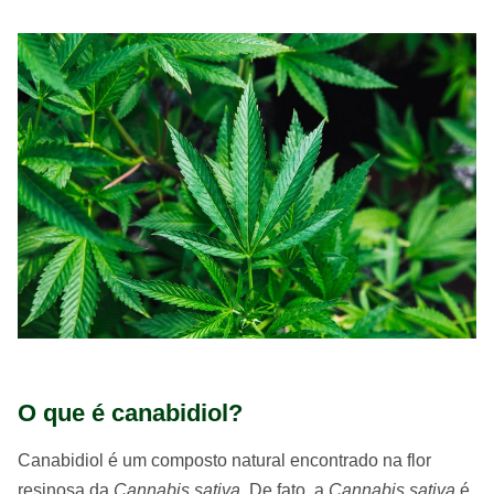
O que é canabidiol?
Canabidiol é um composto natural encontrado na flor
resinosa da
Cannabis sativa
. De fato, a
Cannabis sativa
é