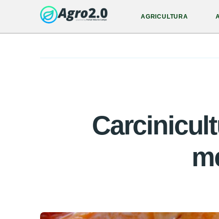
AGRICULTURA
Carcinicult
me