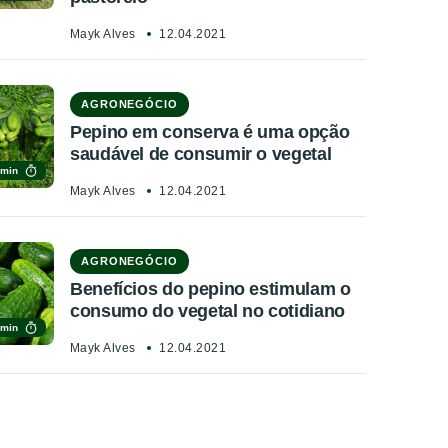
Mayk Alves
12.04.2021
AGRONEGÓCIO
Pepino em conserva é uma opção
saudável de consumir o vegetal
 min
Mayk Alves
12.04.2021
AGRONEGÓCIO
Benefícios do pepino estimulam o
consumo do vegetal no cotidiano
 min
Mayk Alves
12.04.2021