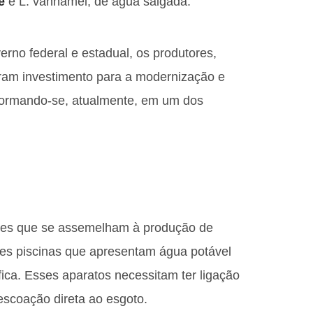
e
e L. vannamei, de água salgada.
rno federal e estadual, os produtores,
iram investimento para a modernização e
formando-se, atualmente, em um dos
ues que se assemelham à produção de
es piscinas que apresentam água potável
ca. Esses aparatos necessitam ter ligação
scoação direta ao esgoto.