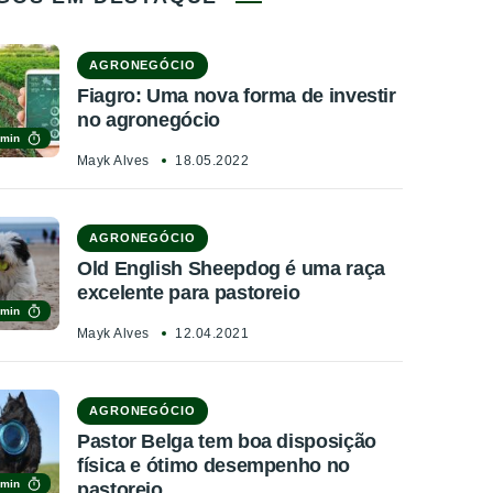
AGRONEGÓCIO
Fiagro: Uma nova forma de investir
no agronegócio
 min
Mayk Alves
18.05.2022
AGRONEGÓCIO
Old English Sheepdog é uma raça
excelente para pastoreio
 min
Mayk Alves
12.04.2021
AGRONEGÓCIO
Pastor Belga tem boa disposição
física e ótimo desempenho no
 min
pastoreio