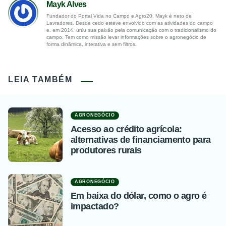
Mayk Alves
Fundador do Portal Vida no Campo e Agro20, Mayk é neto de
Lavradores. Desde cedo esteve envolvido com as atividades do campo
e, em 2014, uniu sua paixão pela comunicação com o tradicionalismo do
campo. Tem como missão levar informações sobre o agronegócio de
forma dinâmica, interativa e sem filtros.
LEIA TAMBÉM
AGRONEGÓCIO
Acesso ao crédito agrícola:
alternativas de financiamento para
produtores rurais
AGRONEGÓCIO
Em baixa do dólar, como o agro é
impactado?