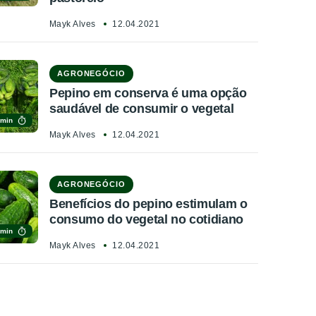
Mayk Alves
12.04.2021
AGRONEGÓCIO
Pepino em conserva é uma opção
saudável de consumir o vegetal
 min
Mayk Alves
12.04.2021
AGRONEGÓCIO
Benefícios do pepino estimulam o
consumo do vegetal no cotidiano
 min
Mayk Alves
12.04.2021