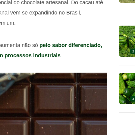
encial do chocolate artesanal. Do cacau até
sanal vem se expandindo no Brasil,
remium.
aumenta não só
pelo sabor diferenciado,
2
 processos industriais
.
3