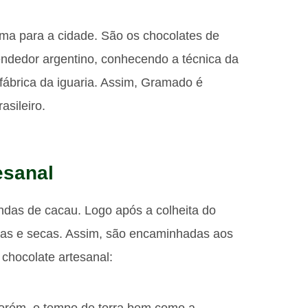
ama para a cidade. São os chocolates de
dedor argentino, conhecendo a técnica da
a fábrica da iguaria. Assim, Gramado é
asileiro.
esanal
das de cacau. Logo após a colheita do
das e secas. Assim, são encaminhadas aos
 chocolate artesanal:
Porém, o tempo de torra bem como a