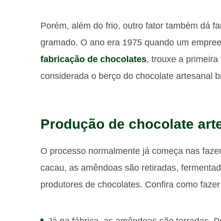
Porém, além do frio, outro fator também dá f
gramado. O ano era 1975 quando um empreen
fabricação de chocolates
, trouxe a primeir
considerada o berço do chocolate artesanal br
Produção de chocolate art
O processo normalmente já começa nas fazen
cacau, as amêndoas são retiradas, fermenta
produtores de chocolates. Confira como fazer
Já na fábrica, as amêndoas são torradas. 