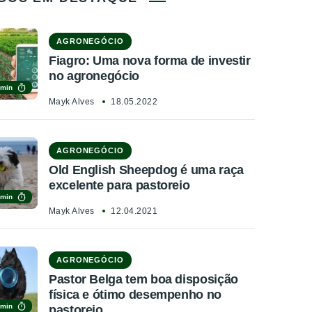
AGRONEGÓCIO
Fiagro: Uma nova forma de investir
no agronegócio
 min
Mayk Alves
18.05.2022
AGRONEGÓCIO
Old English Sheepdog é uma raça
excelente para pastoreio
 min
Mayk Alves
12.04.2021
AGRONEGÓCIO
Pastor Belga tem boa disposição
física e ótimo desempenho no
 min
pastoreio