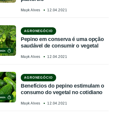
Mayk Alves
12.04.2021
AGRONEGÓCIO
Pepino em conserva é uma opção
saudável de consumir o vegetal
 min
Mayk Alves
12.04.2021
AGRONEGÓCIO
Benefícios do pepino estimulam o
consumo do vegetal no cotidiano
 min
Mayk Alves
12.04.2021