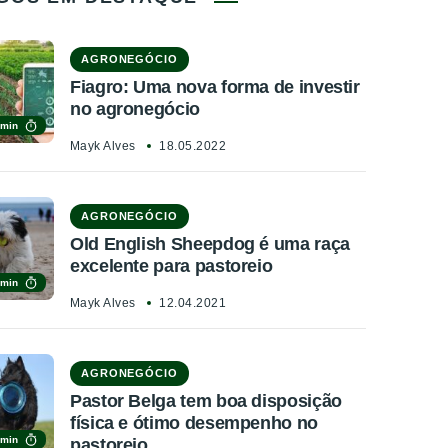
AGRONEGÓCIO
Fiagro: Uma nova forma de investir
no agronegócio
 min
Mayk Alves
18.05.2022
AGRONEGÓCIO
Old English Sheepdog é uma raça
excelente para pastoreio
 min
Mayk Alves
12.04.2021
AGRONEGÓCIO
Pastor Belga tem boa disposição
física e ótimo desempenho no
 min
pastoreio