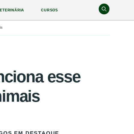
ETERINÁRIA
CURSOS
is
nciona esse
nimais
GOS EM DESTAQUE