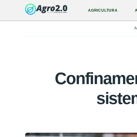
AGRICULTURA
A
Confinamen
siste