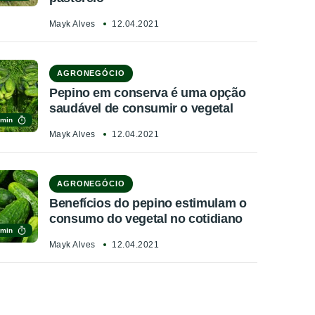
Mayk Alves
12.04.2021
AGRONEGÓCIO
Pepino em conserva é uma opção
saudável de consumir o vegetal
 min
Mayk Alves
12.04.2021
AGRONEGÓCIO
Benefícios do pepino estimulam o
consumo do vegetal no cotidiano
 min
Mayk Alves
12.04.2021