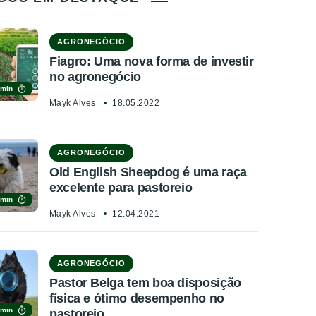
AGRONEGÓCIO
Fiagro: Uma nova forma de investir
no agronegócio
 min
Mayk Alves
18.05.2022
AGRONEGÓCIO
Old English Sheepdog é uma raça
excelente para pastoreio
 min
Mayk Alves
12.04.2021
AGRONEGÓCIO
Pastor Belga tem boa disposição
física e ótimo desempenho no
 min
pastoreio