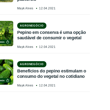
Mayk Alves
12.04.2021
AGRONEGÓCIO
Pepino em conserva é uma opção
saudável de consumir o vegetal
 min
Mayk Alves
12.04.2021
AGRONEGÓCIO
Benefícios do pepino estimulam o
consumo do vegetal no cotidiano
 min
Mayk Alves
12.04.2021