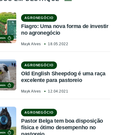
AGRONEGÓCIO
Fiagro: Uma nova forma de investir
no agronegócio
 min
Mayk Alves
18.05.2022
AGRONEGÓCIO
Old English Sheepdog é uma raça
excelente para pastoreio
 min
Mayk Alves
12.04.2021
AGRONEGÓCIO
Pastor Belga tem boa disposição
física e ótimo desempenho no
 min
pastoreio