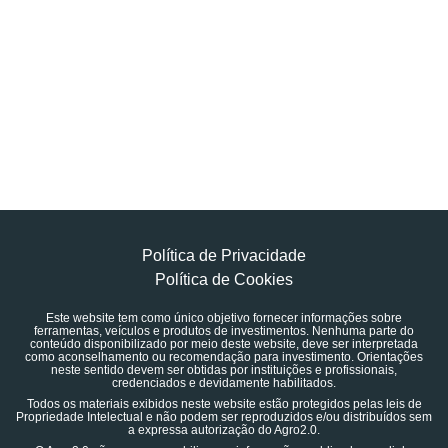
Política de Privacidade
Política de Cookies
Este website tem como único objetivo fornecer informações sobre
ferramentas, veículos e produtos de investimentos. Nenhuma parte do
conteúdo disponibilizado por meio deste website, deve ser interpretada
como aconselhamento ou recomendação para investimento. Orientações
neste sentido devem ser obtidas por instituições e profissionais,
credenciados e devidamente habilitados.
Todos os materiais exibidos neste website estão protegidos pelas leis de
Propriedade Intelectual e não podem ser reproduzidos e/ou distribuídos sem
a expressa autorização do Agro2.0.