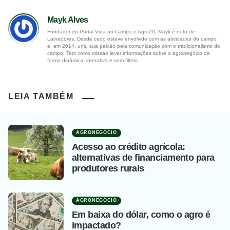
Mayk Alves
Fundador do Portal Vida no Campo e Agro20, Mayk é neto de
Lavradores. Desde cedo esteve envolvido com as atividades do campo
e, em 2014, uniu sua paixão pela comunicação com o tradicionalismo do
campo. Tem como missão levar informações sobre o agronegócio de
forma dinâmica, interativa e sem filtros.
LEIA TAMBÉM
AGRONEGÓCIO
Acesso ao crédito agrícola:
alternativas de financiamento para
produtores rurais
AGRONEGÓCIO
Em baixa do dólar, como o agro é
impactado?