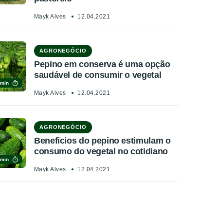
Mayk Alves
12.04.2021
AGRONEGÓCIO
Pepino em conserva é uma opção
saudável de consumir o vegetal
 min
Mayk Alves
12.04.2021
AGRONEGÓCIO
Benefícios do pepino estimulam o
consumo do vegetal no cotidiano
 min
Mayk Alves
12.04.2021