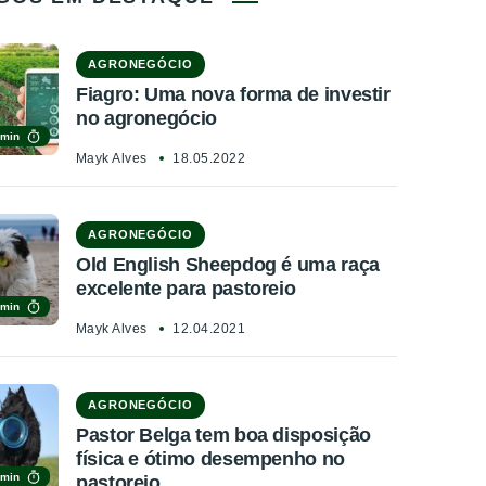
AGRONEGÓCIO
Fiagro: Uma nova forma de investir
no agronegócio
 min
Mayk Alves
18.05.2022
AGRONEGÓCIO
Old English Sheepdog é uma raça
excelente para pastoreio
 min
Mayk Alves
12.04.2021
AGRONEGÓCIO
Pastor Belga tem boa disposição
física e ótimo desempenho no
 min
pastoreio