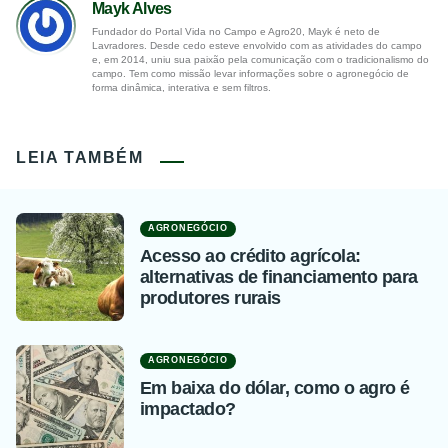
Mayk Alves
Fundador do Portal Vida no Campo e Agro20, Mayk é neto de
Lavradores. Desde cedo esteve envolvido com as atividades do campo
e, em 2014, uniu sua paixão pela comunicação com o tradicionalismo do
campo. Tem como missão levar informações sobre o agronegócio de
forma dinâmica, interativa e sem filtros.
LEIA TAMBÉM
AGRONEGÓCIO
Acesso ao crédito agrícola:
alternativas de financiamento para
produtores rurais
AGRONEGÓCIO
Em baixa do dólar, como o agro é
impactado?