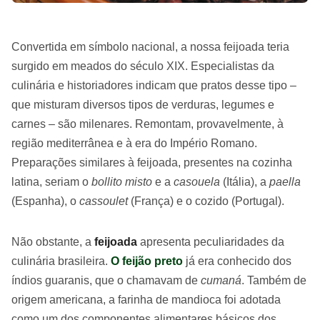
Convertida em símbolo nacional, a nossa feijoada teria
surgido em meados do século XIX. Especialistas da
culinária e historiadores indicam que pratos desse tipo –
que misturam diversos tipos de verduras, legumes e
carnes – são milenares. Remontam, provavelmente, à
região mediterrânea e à era do Império Romano.
Preparações similares à feijoada, presentes na cozinha
latina, seriam o
bollito misto
e a
casouela
(Itália), a
paella
(Espanha), o
cassoulet
(França) e o cozido (Portugal).
Não obstante, a
feijoada
apresenta peculiaridades da
culinária brasileira.
O feijão preto
já era conhecido dos
índios guaranis, que o chamavam de
cumaná
. Também de
origem americana, a farinha de mandioca foi adotada
como um dos componentes alimentares básicos dos