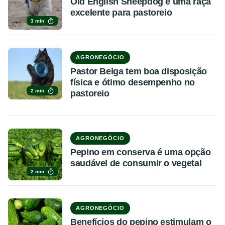
Old English Sheepdog é uma raça
excelente para pastoreio
3 min
AGRONEGÓCIO
Pastor Belga tem boa disposição
física e ótimo desempenho no
2 min
pastoreio
AGRONEGÓCIO
Pepino em conserva é uma opção
saudável de consumir o vegetal
2 min
AGRONEGÓCIO
Benefícios do pepino estimulam o