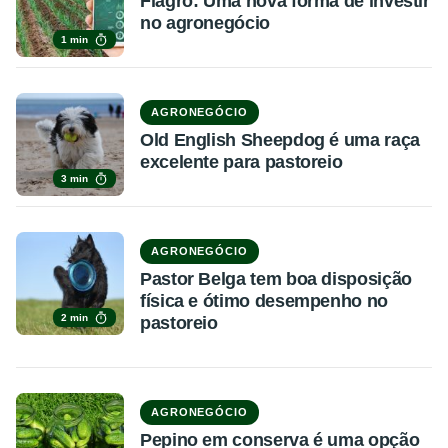
Fiagro: Uma nova forma de investir
no agronegócio
1 min
AGRONEGÓCIO
Old English Sheepdog é uma raça
excelente para pastoreio
3 min
AGRONEGÓCIO
Pastor Belga tem boa disposição
física e ótimo desempenho no
2 min
pastoreio
AGRONEGÓCIO
Pepino em conserva é uma opção