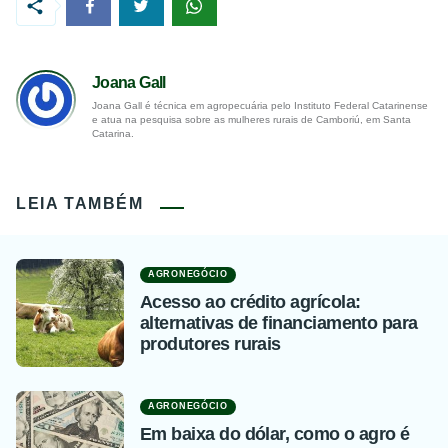
Joana Gall
Joana Gall é técnica em agropecuária pelo Instituto Federal Catarinense
e atua na pesquisa sobre as mulheres rurais de Camboriú, em Santa
Catarina.
LEIA TAMBÉM
AGRONEGÓCIO
Acesso ao crédito agrícola:
alternativas de financiamento para
produtores rurais
AGRONEGÓCIO
Em baixa do dólar, como o agro é