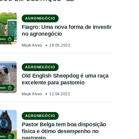
AGRONEGÓCIO
Fiagro: Uma nova forma de investir
no agronegócio
 min
Mayk Alves
18.05.2022
AGRONEGÓCIO
Old English Sheepdog é uma raça
excelente para pastoreio
 min
Mayk Alves
12.04.2021
AGRONEGÓCIO
Pastor Belga tem boa disposição
física e ótimo desempenho no
 min
pastoreio