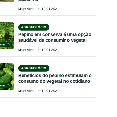
Mayk Alves
12.04.2021
AGRONEGÓCIO
Pepino em conserva é uma opção
saudável de consumir o vegetal
 min
Mayk Alves
12.04.2021
AGRONEGÓCIO
Benefícios do pepino estimulam o
consumo do vegetal no cotidiano
 min
Mayk Alves
12.04.2021