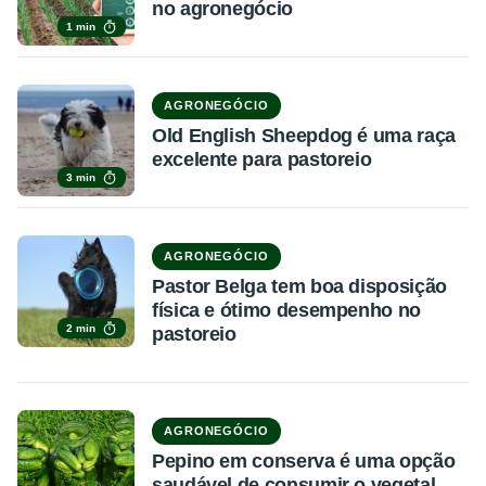
no agronegócio
1 min
AGRONEGÓCIO
Old English Sheepdog é uma raça
excelente para pastoreio
3 min
AGRONEGÓCIO
Pastor Belga tem boa disposição
física e ótimo desempenho no
2 min
pastoreio
AGRONEGÓCIO
Pepino em conserva é uma opção
saudável de consumir o vegetal