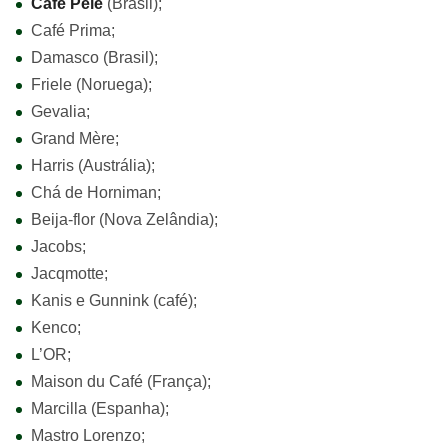
Café Pelé
(Brasil);
Café Prima;
Damasco (Brasil);
Friele (Noruega);
Gevalia;
Grand Mère;
Harris (Austrália);
Chá de Horniman;
Beija-flor (Nova Zelândia);
Jacobs;
Jacqmotte;
Kanis e Gunnink (café);
Kenco;
L’OR;
Maison du Café (França);
Marcilla (Espanha);
Mastro Lorenzo;