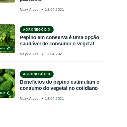
Mayk Alves
12.04.2021
AGRONEGÓCIO
Pepino em conserva é uma opção
saudável de consumir o vegetal
 min
Mayk Alves
12.04.2021
AGRONEGÓCIO
Benefícios do pepino estimulam o
consumo do vegetal no cotidiano
 min
Mayk Alves
12.04.2021