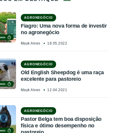
AGRONEGÓCIO
Fiagro: Uma nova forma de investir
no agronegócio
 min
Mayk Alves
18.05.2022
AGRONEGÓCIO
Old English Sheepdog é uma raça
excelente para pastoreio
 min
Mayk Alves
12.04.2021
AGRONEGÓCIO
Pastor Belga tem boa disposição
física e ótimo desempenho no
 min
pastoreio