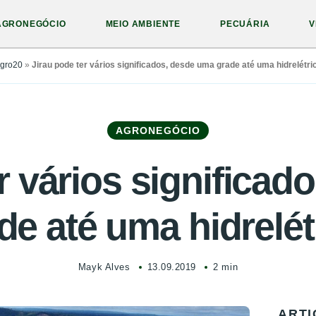
AGRONEGÓCIO
MEIO AMBIENTE
PECUÁRIA
V
gro20
»
Jirau pode ter vários significados, desde uma grade até uma hidrelétri
AGRONEGÓCIO
r vários significa
de até uma hidrelét
Mayk Alves
13.09.2019
2 min
ARTI