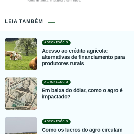
forma dinâmica, interativa e sem filtros.
LEIA TAMBÉM
AGRONEGÓCIO
Acesso ao crédito agrícola:
alternativas de financiamento para
produtores rurais
AGRONEGÓCIO
Em baixa do dólar, como o agro é
impactado?
AGRONEGÓCIO
Como os lucros do agro circulam