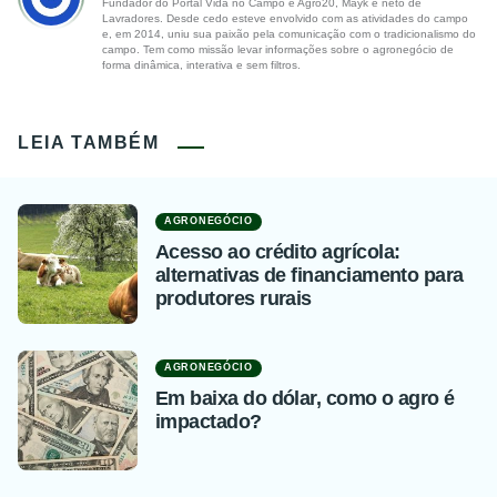
Fundador do Portal Vida no Campo e Agro20, Mayk é neto de
Lavradores. Desde cedo esteve envolvido com as atividades do campo
e, em 2014, uniu sua paixão pela comunicação com o tradicionalismo do
campo. Tem como missão levar informações sobre o agronegócio de
forma dinâmica, interativa e sem filtros.
LEIA TAMBÉM
AGRONEGÓCIO
Acesso ao crédito agrícola:
alternativas de financiamento para
produtores rurais
AGRONEGÓCIO
Em baixa do dólar, como o agro é
impactado?