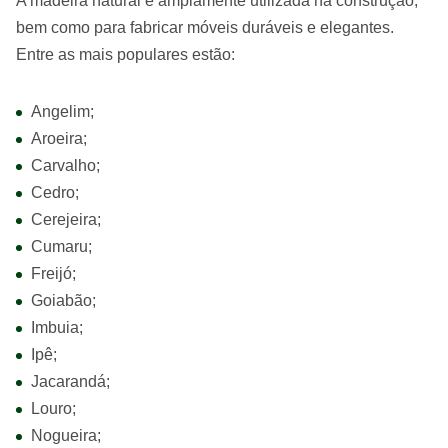
A madeira natural é amplamente utilizada na construção,
bem como para fabricar móveis duráveis e elegantes.
Entre as mais populares estão:
Angelim;
Aroeira;
Carvalho;
Cedro;
Cerejeira;
Cumaru;
Freijó;
Goiabão;
Imbuia;
Ipê;
Jacarandá;
Louro;
Nogueira;