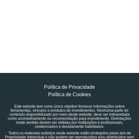
Política de Privacidade
Política de Cookies
Este website tem como único objetivo fornecer informações sobre
ferramentas, veículos e produtos de investimentos. Nenhuma parte do
conteúdo disponibilizado por meio deste website, deve ser interpretada
como aconselhamento ou recomendação para investimento. Orientações
neste sentido devem ser obtidas por instituições e profissionais,
credenciados e devidamente habilitados.
Todos os materiais exibidos neste website estão protegidos pelas leis de
Propriedade Intelectual e não podem ser reproduzidos e/ou distribuídos sem