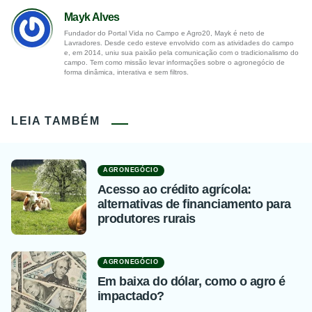
Mayk Alves
Fundador do Portal Vida no Campo e Agro20, Mayk é neto de
Lavradores. Desde cedo esteve envolvido com as atividades do campo
e, em 2014, uniu sua paixão pela comunicação com o tradicionalismo do
campo. Tem como missão levar informações sobre o agronegócio de
forma dinâmica, interativa e sem filtros.
LEIA TAMBÉM
AGRONEGÓCIO
Acesso ao crédito agrícola:
alternativas de financiamento para
produtores rurais
AGRONEGÓCIO
Em baixa do dólar, como o agro é
impactado?