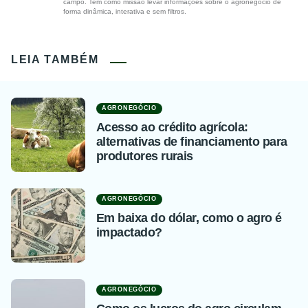
campo. Tem como missão levar informações sobre o agronegócio de
forma dinâmica, interativa e sem filtros.
LEIA TAMBÉM
AGRONEGÓCIO
Acesso ao crédito agrícola:
alternativas de financiamento para
produtores rurais
AGRONEGÓCIO
Em baixa do dólar, como o agro é
impactado?
AGRONEGÓCIO