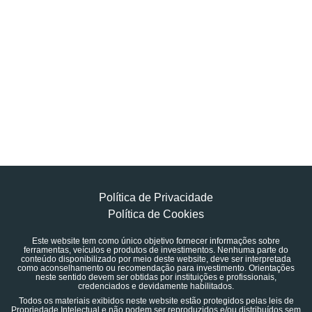
Política de Privacidade
Política de Cookies
Este website tem como único objetivo fornecer informações sobre
ferramentas, veículos e produtos de investimentos. Nenhuma parte do
conteúdo disponibilizado por meio deste website, deve ser interpretada
como aconselhamento ou recomendação para investimento. Orientações
neste sentido devem ser obtidas por instituições e profissionais,
credenciados e devidamente habilitados.
Todos os materiais exibidos neste website estão protegidos pelas leis de
Propriedade Intelectual e não podem ser reproduzidos e/ou distribuídos sem