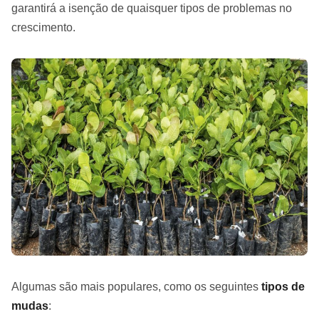
garantirá a isenção de quaisquer tipos de problemas no
crescimento.
Algumas são mais populares, como os seguintes
tipos de
mudas
: