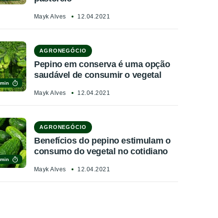
Mayk Alves
12.04.2021
AGRONEGÓCIO
Pepino em conserva é uma opção
saudável de consumir o vegetal
 min
Mayk Alves
12.04.2021
AGRONEGÓCIO
Benefícios do pepino estimulam o
consumo do vegetal no cotidiano
 min
Mayk Alves
12.04.2021