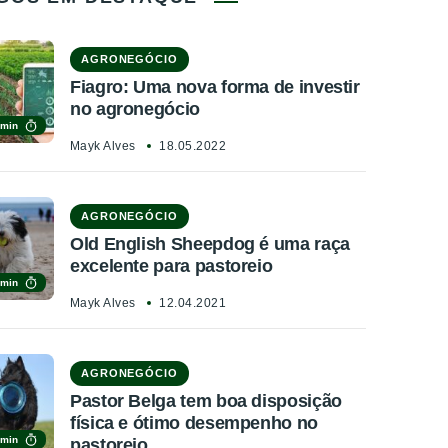
AGRONEGÓCIO
Fiagro: Uma nova forma de investir
no agronegócio
 min
Mayk Alves
18.05.2022
AGRONEGÓCIO
Old English Sheepdog é uma raça
excelente para pastoreio
 min
Mayk Alves
12.04.2021
AGRONEGÓCIO
Pastor Belga tem boa disposição
física e ótimo desempenho no
 min
pastoreio