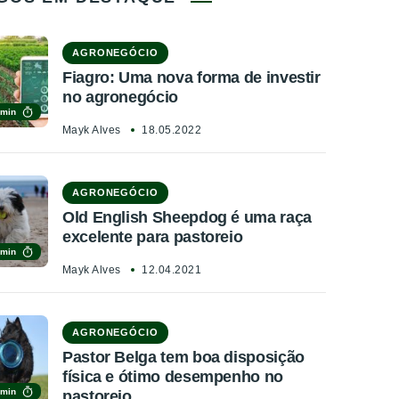
AGRONEGÓCIO
Fiagro: Uma nova forma de investir
no agronegócio
 min
Mayk Alves
18.05.2022
AGRONEGÓCIO
Old English Sheepdog é uma raça
excelente para pastoreio
 min
Mayk Alves
12.04.2021
AGRONEGÓCIO
Pastor Belga tem boa disposição
física e ótimo desempenho no
 min
pastoreio