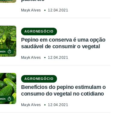
Mayk Alves
12.04.2021
AGRONEGÓCIO
Pepino em conserva é uma opção
saudável de consumir o vegetal
 min
Mayk Alves
12.04.2021
AGRONEGÓCIO
Benefícios do pepino estimulam o
consumo do vegetal no cotidiano
 min
Mayk Alves
12.04.2021