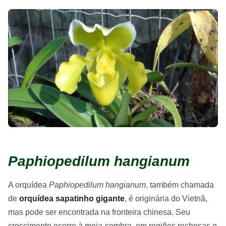
Paphiopedilum hangianum
A orquídea
Paphiopedilum hangianum
, também chamada
de
orquídea sapatinho gigante
, é originária do Vietnã,
mas pode ser encontrada na fronteira chinesa. Seu
crescimento ocorre à meia-sombra, em regiões rochosas e