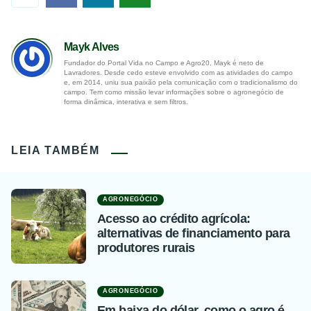
Mayk Alves
Fundador do Portal Vida no Campo e Agro20, Mayk é neto de
Lavradores. Desde cedo esteve envolvido com as atividades do campo
e, em 2014, uniu sua paixão pela comunicação com o tradicionalismo do
campo. Tem como missão levar informações sobre o agronegócio de
forma dinâmica, interativa e sem filtros.
LEIA TAMBÉM
AGRONEGÓCIO
Acesso ao crédito agrícola:
alternativas de financiamento para
produtores rurais
AGRONEGÓCIO
Em baixa do dólar, como o agro é