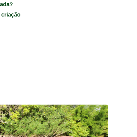
gada?
 criação