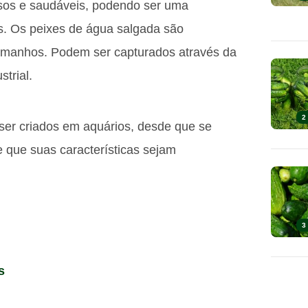
sos e saudáveis, podendo ser uma
s. Os peixes de água salgada são
tamanhos. Podem ser capturados através da
trial.
2
r criados em aquários, desde que se
 que suas características sejam
3
s