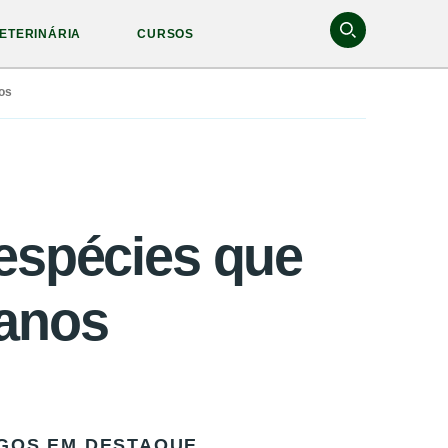
ETERINÁRIA
CURSOS
os
 espécies que
eanos
GOS EM DESTAQUE