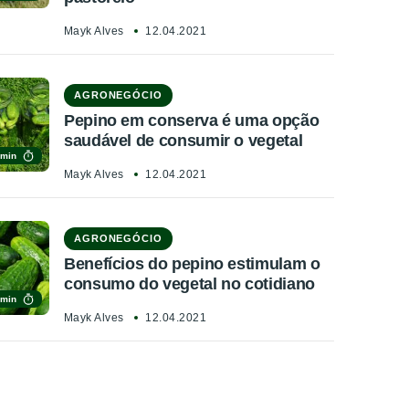
Mayk Alves
12.04.2021
AGRONEGÓCIO
Pepino em conserva é uma opção
saudável de consumir o vegetal
 min
Mayk Alves
12.04.2021
AGRONEGÓCIO
Benefícios do pepino estimulam o
consumo do vegetal no cotidiano
 min
Mayk Alves
12.04.2021