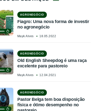
AGRONEGÓCIO
Fiagro: Uma nova forma de investir
no agronegócio
 min
Mayk Alves
18.05.2022
AGRONEGÓCIO
Old English Sheepdog é uma raça
excelente para pastoreio
 min
Mayk Alves
12.04.2021
AGRONEGÓCIO
Pastor Belga tem boa disposição
física e ótimo desempenho no
 min
pastoreio