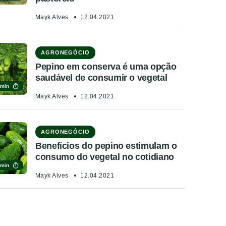
Mayk Alves
12.04.2021
AGRONEGÓCIO
Pepino em conserva é uma opção
saudável de consumir o vegetal
 min
Mayk Alves
12.04.2021
AGRONEGÓCIO
Benefícios do pepino estimulam o
consumo do vegetal no cotidiano
 min
Mayk Alves
12.04.2021