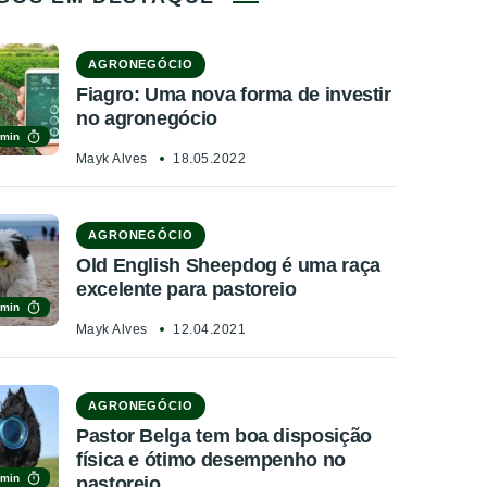
AGRONEGÓCIO
Fiagro: Uma nova forma de investir
no agronegócio
 min
Mayk Alves
18.05.2022
AGRONEGÓCIO
Old English Sheepdog é uma raça
excelente para pastoreio
 min
Mayk Alves
12.04.2021
AGRONEGÓCIO
Pastor Belga tem boa disposição
física e ótimo desempenho no
 min
pastoreio