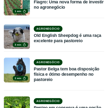
Fiagro: Uma nova forma de investir
no agronegócio
1 min
AGRONEGÓCIO
Old English Sheepdog é uma raça
excelente para pastoreio
3 min
AGRONEGÓCIO
Pastor Belga tem boa disposição
física e ótimo desempenho no
2 min
pastoreio
AGRONEGÓCIO
Pepino em conserva é uma opção