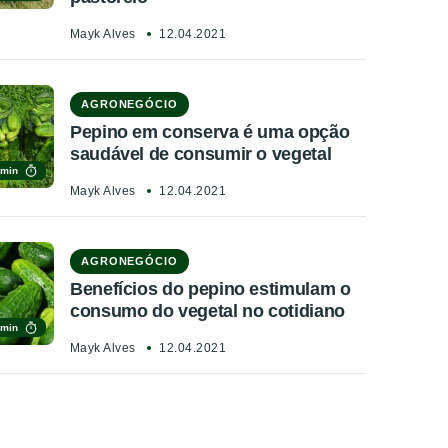
Mayk Alves
12.04.2021
AGRONEGÓCIO
Pepino em conserva é uma opção
saudável de consumir o vegetal
 min
Mayk Alves
12.04.2021
AGRONEGÓCIO
Benefícios do pepino estimulam o
consumo do vegetal no cotidiano
 min
Mayk Alves
12.04.2021