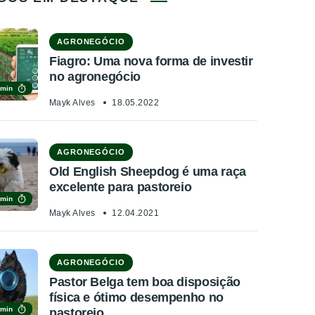
AGRONEGÓCIO
Fiagro: Uma nova forma de investir
no agronegócio
 min
Mayk Alves
18.05.2022
AGRONEGÓCIO
Old English Sheepdog é uma raça
excelente para pastoreio
 min
Mayk Alves
12.04.2021
AGRONEGÓCIO
Pastor Belga tem boa disposição
física e ótimo desempenho no
 min
pastoreio