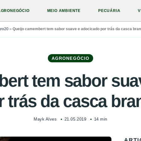
AGRONEGÓCIO
MEIO AMBIENTE
PECUÁRIA
V
ro20
»
Queijo camembert tem sabor suave e adocicado por trás da casca bra
AGRONEGÓCIO
ert tem sabor sua
r trás da casca bra
Mayk Alves
21.05.2019
14 min
ARTI