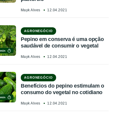
Mayk Alves
12.04.2021
AGRONEGÓCIO
Pepino em conserva é uma opção
saudável de consumir o vegetal
 min
Mayk Alves
12.04.2021
AGRONEGÓCIO
Benefícios do pepino estimulam o
consumo do vegetal no cotidiano
 min
Mayk Alves
12.04.2021