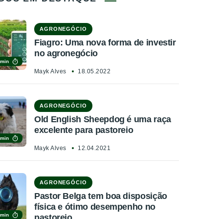
AGRONEGÓCIO
Fiagro: Uma nova forma de investir
no agronegócio
 min
Mayk Alves
18.05.2022
AGRONEGÓCIO
Old English Sheepdog é uma raça
excelente para pastoreio
 min
Mayk Alves
12.04.2021
AGRONEGÓCIO
Pastor Belga tem boa disposição
física e ótimo desempenho no
 min
pastoreio