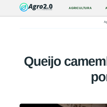
AGRICULTURA
Ag
Queijo camemb
po