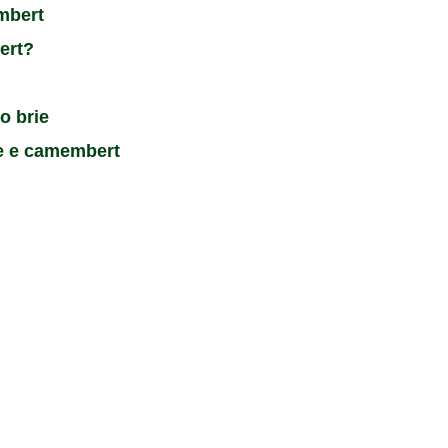
mbert
ert?
o brie
ie e camembert