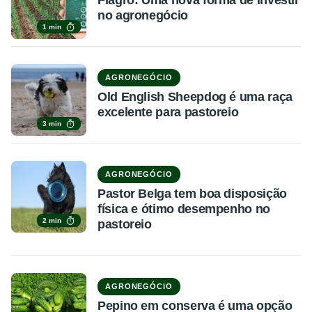
Fiagro: Uma nova forma de investir
no agronegócio
1 min
AGRONEGÓCIO
Old English Sheepdog é uma raça
excelente para pastoreio
3 min
AGRONEGÓCIO
Pastor Belga tem boa disposição
física e ótimo desempenho no
2 min
pastoreio
AGRONEGÓCIO
Pepino em conserva é uma opção