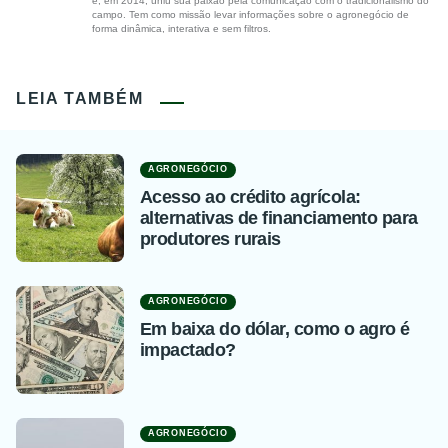
e, em 2014, uniu sua paixão pela comunicação com o tradicionalismo do
campo. Tem como missão levar informações sobre o agronegócio de
forma dinâmica, interativa e sem filtros.
LEIA TAMBÉM
AGRONEGÓCIO
Acesso ao crédito agrícola:
alternativas de financiamento para
produtores rurais
AGRONEGÓCIO
Em baixa do dólar, como o agro é
impactado?
AGRONEGÓCIO