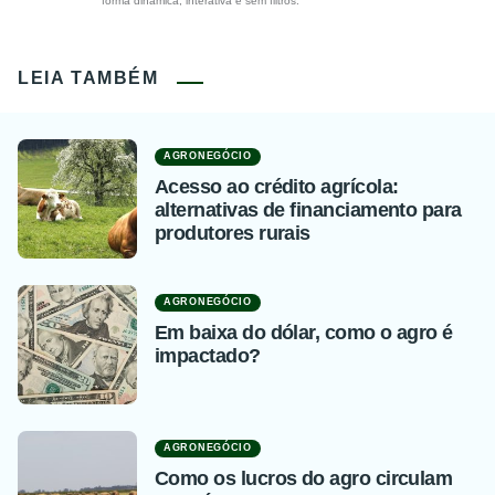
forma dinâmica, interativa e sem filtros.
LEIA TAMBÉM
AGRONEGÓCIO
Acesso ao crédito agrícola:
alternativas de financiamento para
produtores rurais
AGRONEGÓCIO
Em baixa do dólar, como o agro é
impactado?
AGRONEGÓCIO
Como os lucros do agro circulam