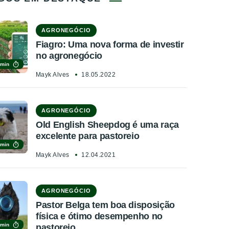
AGRONEGÓCIO
Fiagro: Uma nova forma de investir
no agronegócio
 min
Mayk Alves
18.05.2022
AGRONEGÓCIO
Old English Sheepdog é uma raça
excelente para pastoreio
 min
Mayk Alves
12.04.2021
AGRONEGÓCIO
Pastor Belga tem boa disposição
física e ótimo desempenho no
 min
pastoreio