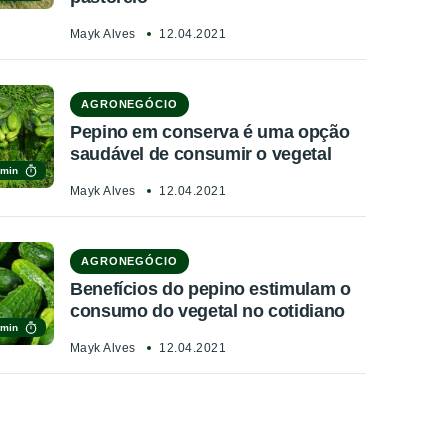
Mayk Alves
12.04.2021
AGRONEGÓCIO
Pepino em conserva é uma opção
saudável de consumir o vegetal
 min
Mayk Alves
12.04.2021
AGRONEGÓCIO
Benefícios do pepino estimulam o
consumo do vegetal no cotidiano
 min
Mayk Alves
12.04.2021