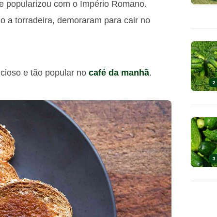
 se popularizou com o Império Romano.
o a torradeira, demoraram para cair no
licioso e tão popular no
café da manhã
.
2
3