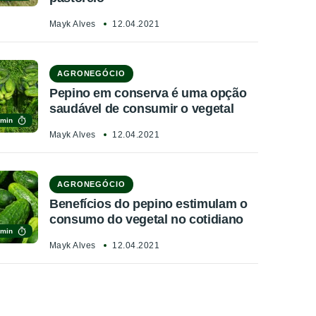
Mayk Alves
12.04.2021
AGRONEGÓCIO
Pepino em conserva é uma opção
saudável de consumir o vegetal
 min
Mayk Alves
12.04.2021
AGRONEGÓCIO
Benefícios do pepino estimulam o
consumo do vegetal no cotidiano
 min
Mayk Alves
12.04.2021