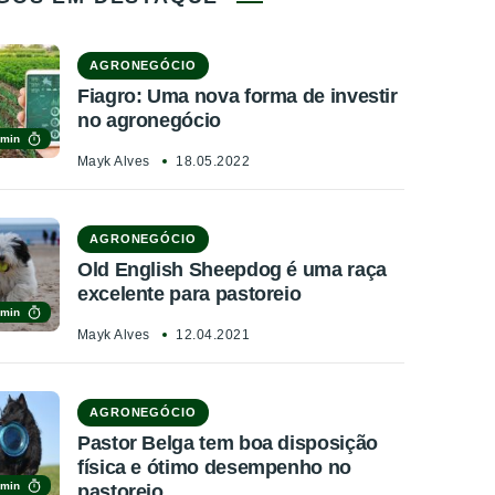
AGRONEGÓCIO
Fiagro: Uma nova forma de investir
no agronegócio
 min
Mayk Alves
18.05.2022
AGRONEGÓCIO
Old English Sheepdog é uma raça
excelente para pastoreio
 min
Mayk Alves
12.04.2021
AGRONEGÓCIO
Pastor Belga tem boa disposição
física e ótimo desempenho no
 min
pastoreio