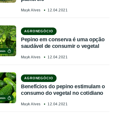
Mayk Alves
12.04.2021
AGRONEGÓCIO
Pepino em conserva é uma opção
saudável de consumir o vegetal
 min
Mayk Alves
12.04.2021
AGRONEGÓCIO
Benefícios do pepino estimulam o
consumo do vegetal no cotidiano
 min
Mayk Alves
12.04.2021