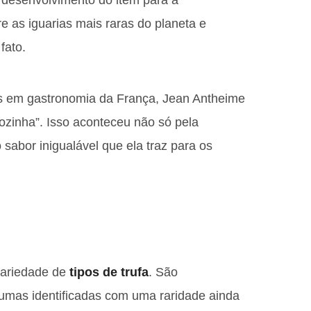
desenvolvimento do item para a
re as iguarias mais raras do planeta e
fato.
as em gastronomia da França, Jean Antheime
cozinha”. Isso aconteceu não só pela
sabor inigualável que ela traz para os
variedade de
tipos de trufa
. São
umas identificadas com uma raridade ainda