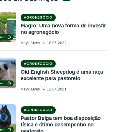
AGRONEGÓCIO
Fiagro: Uma nova forma de investir
no agronegócio
 min
Mayk Alves
18.05.2022
AGRONEGÓCIO
Old English Sheepdog é uma raça
excelente para pastoreio
 min
Mayk Alves
12.04.2021
AGRONEGÓCIO
Pastor Belga tem boa disposição
física e ótimo desempenho no
 min
pastoreio