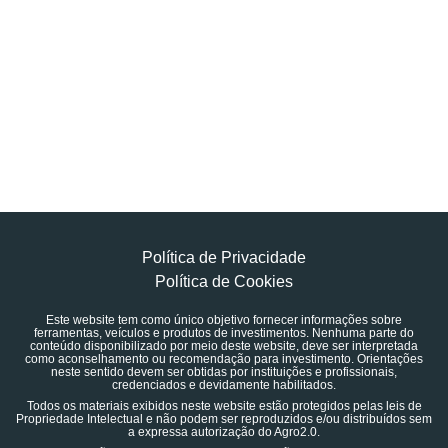
Política de Privacidade
Política de Cookies
Este website tem como único objetivo fornecer informações sobre
ferramentas, veículos e produtos de investimentos. Nenhuma parte do
conteúdo disponibilizado por meio deste website, deve ser interpretada
como aconselhamento ou recomendação para investimento. Orientações
neste sentido devem ser obtidas por instituições e profissionais,
credenciados e devidamente habilitados.
Todos os materiais exibidos neste website estão protegidos pelas leis de
Propriedade Intelectual e não podem ser reproduzidos e/ou distribuídos sem
a expressa autorização do Agro2.0.