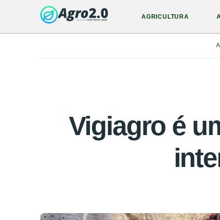
AGRICULTURA
A
Vigiagro é u
int