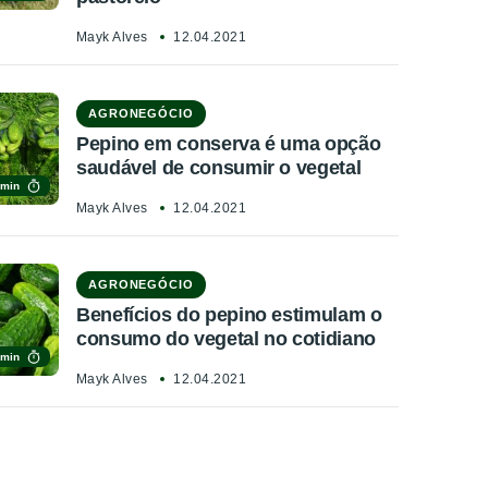
Mayk Alves
12.04.2021
AGRONEGÓCIO
Pepino em conserva é uma opção
saudável de consumir o vegetal
 min
Mayk Alves
12.04.2021
AGRONEGÓCIO
Benefícios do pepino estimulam o
consumo do vegetal no cotidiano
 min
Mayk Alves
12.04.2021