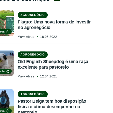
AGRONEGÓCIO
Fiagro: Uma nova forma de investir
no agronegócio
 min
Mayk Alves
18.05.2022
AGRONEGÓCIO
Old English Sheepdog é uma raça
excelente para pastoreio
 min
Mayk Alves
12.04.2021
AGRONEGÓCIO
Pastor Belga tem boa disposição
física e ótimo desempenho no
 min
pastoreio