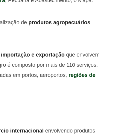
ura
, Pecuária e Abastecimento, o Mapa.
scalização de
produtos agropecuários
e
importação e exportação
que envolvem
gro é composto por mais de 110 serviços.
tuadas em portos, aeroportos,
regiões de
cio internacional
envolvendo produtos