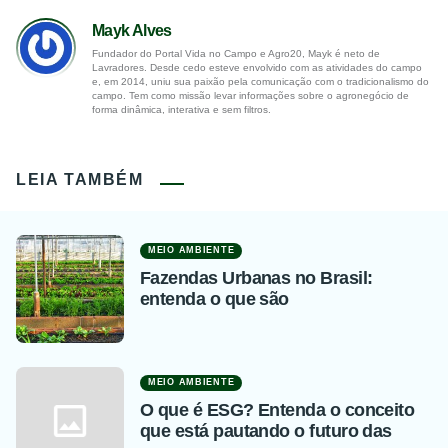
Mayk Alves
Fundador do Portal Vida no Campo e Agro20, Mayk é neto de
Lavradores. Desde cedo esteve envolvido com as atividades do campo
e, em 2014, uniu sua paixão pela comunicação com o tradicionalismo do
campo. Tem como missão levar informações sobre o agronegócio de
forma dinâmica, interativa e sem filtros.
LEIA TAMBÉM
MEIO AMBIENTE
Fazendas Urbanas no Brasil:
entenda o que são
MEIO AMBIENTE
O que é ESG? Entenda o conceito
que está pautando o futuro das