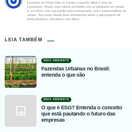
Fundador do Portal Vida no Campo e Agro20, Mayk é neto de
Lavradores. Desde cedo esteve envolvido com as atividades do campo
e, em 2014, uniu sua paixão pela comunicação com o tradicionalismo do
campo. Tem como missão levar informações sobre o agronegócio de
forma dinâmica, interativa e sem filtros.
LEIA TAMBÉM
MEIO AMBIENTE
Fazendas Urbanas no Brasil:
entenda o que são
MEIO AMBIENTE
O que é ESG? Entenda o conceito
que está pautando o futuro das
empresas