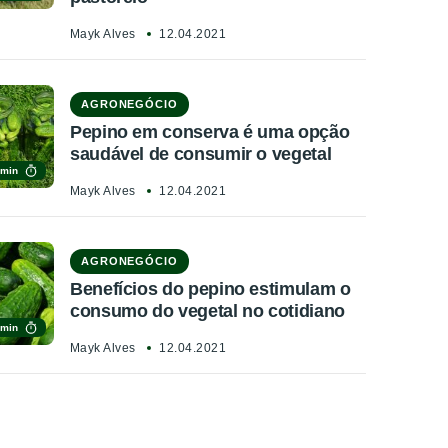
Mayk Alves
12.04.2021
AGRONEGÓCIO
Pepino em conserva é uma opção
saudável de consumir o vegetal
 min
Mayk Alves
12.04.2021
AGRONEGÓCIO
Benefícios do pepino estimulam o
consumo do vegetal no cotidiano
 min
Mayk Alves
12.04.2021