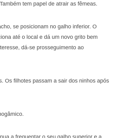
 Também tem papel de atrair as fêmeas.
ho, se posicionam no galho inferior. O
ona até o local e dá um novo grito bem
interesse, dá-se prosseguimento ao
. Os filhotes passam a sair dos ninhos após
nogâmico.
a a frequentar o seu galho superior e a