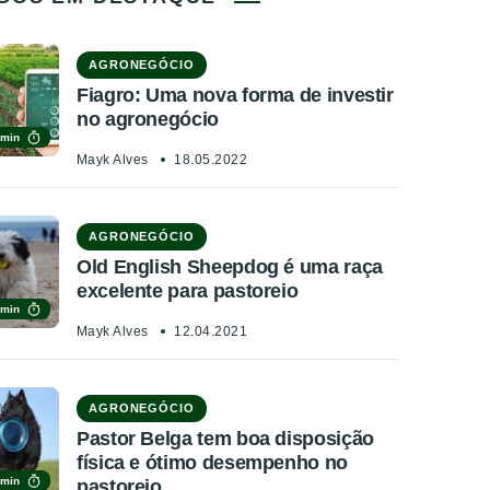
AGRONEGÓCIO
Fiagro: Uma nova forma de investir
no agronegócio
 min
Mayk Alves
18.05.2022
AGRONEGÓCIO
Old English Sheepdog é uma raça
excelente para pastoreio
 min
Mayk Alves
12.04.2021
AGRONEGÓCIO
Pastor Belga tem boa disposição
física e ótimo desempenho no
 min
pastoreio