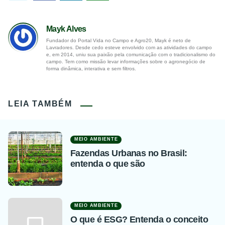
Mayk Alves
Fundador do Portal Vida no Campo e Agro20, Mayk é neto de
Lavradores. Desde cedo esteve envolvido com as atividades do campo
e, em 2014, uniu sua paixão pela comunicação com o tradicionalismo do
campo. Tem como missão levar informações sobre o agronegócio de
forma dinâmica, interativa e sem filtros.
LEIA TAMBÉM
MEIO AMBIENTE
Fazendas Urbanas no Brasil:
entenda o que são
MEIO AMBIENTE
O que é ESG? Entenda o conceito