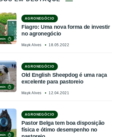
AGRONEGÓCIO
Fiagro: Uma nova forma de investir
no agronegócio
 min
Mayk Alves
18.05.2022
AGRONEGÓCIO
Old English Sheepdog é uma raça
excelente para pastoreio
 min
Mayk Alves
12.04.2021
AGRONEGÓCIO
Pastor Belga tem boa disposição
física e ótimo desempenho no
 min
pastoreio