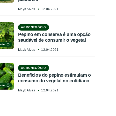
Mayk Alves
12.04.2021
AGRONEGÓCIO
Pepino em conserva é uma opção
saudável de consumir o vegetal
 min
Mayk Alves
12.04.2021
AGRONEGÓCIO
Benefícios do pepino estimulam o
consumo do vegetal no cotidiano
 min
Mayk Alves
12.04.2021