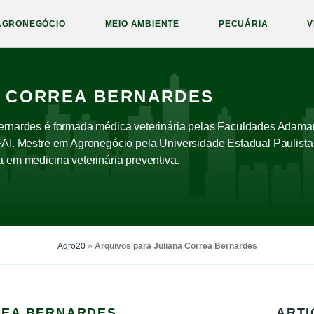
AGRONEGÓCIO
MEIO AMBIENTE
PECUÁRIA
V
A CORREA BERNARDES
ernardes é formada médica veterinária pelas Faculdades Adama
FAI. Mestre em Agronegócio pela Universidade Estadual Paulista 
a em medicina veterinária preventiva.
Agro20
»
Arquivos para Juliana Correa Bernardes
REA BERNARDES
ARTI